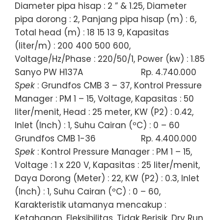
Diameter pipa hisap : 2 ” & 1.25, Diameter
pipa dorong : 2, Panjang pipa hisap (m) : 6,
Total head (m) : 18 15 13 9, Kapasitas
(liter/m) : 200 400 500 600,
Voltage/Hz/Phase : 220/50/1, Power (kw) : 1.85
Sanyo PW H137A
Rp. 4.740.000
Spek
: Grundfos CMB 3 – 37, Kontrol Pressure
Manager : PM 1 – 15, Voltage, Kapasitas : 50
liter/menit, Head : 25 meter, KW (P2) : 0.42,
Inlet (Inch) : 1, Suhu Cairan (ºC) : 0 – 60
Grundfos CMB 1-36
Rp. 4.400.000
Spek
: Kontrol Pressure Manager : PM 1 – 15,
Voltage : 1 x 220 V, Kapasitas : 25 liter/menit,
Daya Dorong (Meter) : 22, KW (P2) : 0.3, Inlet
(Inch) : 1, Suhu Cairan (ºC) : 0 – 60,
Karakteristik utamanya mencakup :
Ketahanan, Fleksibilitas, Tidak Berisik, Dry Run