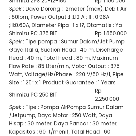
Shimizu ZPS 20-12-180
Rp. 1.100.000
Spek
: Daya Dorong : 12meter (max), Debit Air
: 60lpm, Power Output :I :1.12 A ; II : 0.98A
;III:0.60A, Diameter Pipa : 1 x 1?, Otomatis : Ya
Shimizu PC 375 BIT
Rp. 1.850.000
Spek
: Tipe pompa : Sumur Dalam/Jet Pump
Gaya Italia, Suction Head : 40 m, Discharge
Head : 40 m, Total Head : 80 m, Maximum
Flow Rate : 85 Liter/min, Motor Output : 375
Watt, Voltage/Hz/Phase : 220 V/50 Hz/1, Pipe
Size : 1.25″ x 1, Product Guarantee : 1 Years
Rp.
Shimizu PC 250 BIT
2.250.000
Spek
: Tipe : Pompa AirPompa Sumur Dalam
/Jetpump, Daya Motor : 250 Watt, Daya
Hisap : 30 meter, Daya Pancar : 30 meter,
Kapasitas : 60 lt/menit, Total Head : 60