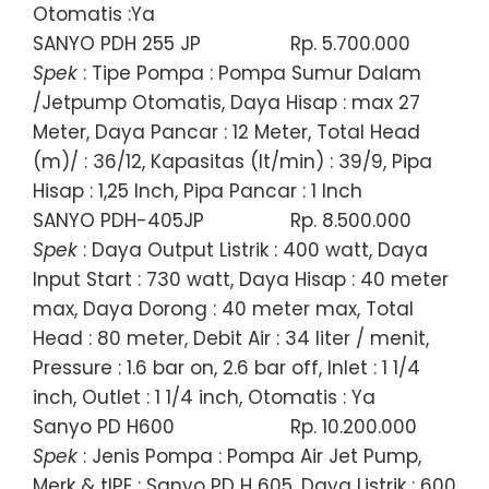
Otomatis :Ya
SANYO PDH 255 JP
Rp. 5.700.000
Spek
: Tipe Pompa : Pompa Sumur Dalam
/Jetpump Otomatis, Daya Hisap : max 27
Meter, Daya Pancar : 12 Meter, Total Head
(m)/ : 36/12, Kapasitas (lt/min) : 39/9, Pipa
Hisap : 1,25 Inch, Pipa Pancar : 1 Inch
SANYO PDH-405JP
Rp. 8.500.000
Spek
: Daya Output Listrik : 400 watt, Daya
Input Start : 730 watt, Daya Hisap : 40 meter
max, Daya Dorong : 40 meter max, Total
Head : 80 meter, Debit Air : 34 liter / menit,
Pressure : 1.6 bar on, 2.6 bar off, Inlet : 1 1/4
inch, Outlet : 1 1/4 inch, Otomatis : Ya
Sanyo PD H600
Rp. 10.200.000
Spek
: Jenis Pompa : Pompa Air Jet Pump,
Merk & tIPE : Sanyo PD H 605, Daya Listrik : 600