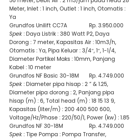
56 meter, Debit Air : 2 m3/jam pada head 28
Meter, Inlet : 1 inch, Outlet : 1 inch, Otomatis :
Ya
Grundfos Unilift CC7A
Rp. 3.950.000
Spek
: Daya Listrik : 380 Watt P2, Daya
Dorong : 7 meter, Kapasitas Air : 10m3/h,
Otomatis : Ya, Pipa Keluar : 3/4″, 1″, 1-1/4,
Diameter Partikel Maks : 10mm, Panjang
Kabel : 10 meter
Grundfos NF Basic 30-18M
Rp. 4.749.000
Spek
: Diameter pipa hisap : 2 ” & 1.25,
Diameter pipa dorong : 2, Panjang pipa
hisap (m) : 6, Total head (m) : 18 15 13 9,
Kapasitas (liter/m) : 200 400 500 600,
Voltage/Hz/Phase : 220/50/1, Power (kw) : 1.85
Grundfos NF 30-18M
Rp. 4.749.000
Spek
: Tipe Pompa : Pompa Transfer,