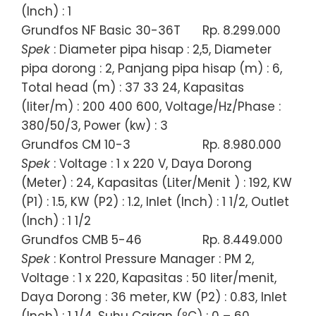
(Inch) : 1
Grundfos NF Basic 30-36T
Rp. 8.299.000
Spek
: Diameter pipa hisap : 2,5, Diameter
pipa dorong : 2, Panjang pipa hisap (m) : 6,
Total head (m) : 37 33 24, Kapasitas
(liter/m) : 200 400 600, Voltage/Hz/Phase :
380/50/3, Power (kw) : 3
Grundfos CM 10-3
Rp. 8.980.000
Spek
: Voltage : 1 x 220 V, Daya Dorong
(Meter) : 24, Kapasitas (Liter/Menit ) : 192, KW
(P1) : 1.5, KW (P2) : 1.2, Inlet (Inch) : 1 1/2, Outlet
(Inch) : 1 1/2
Grundfos CMB 5-46
Rp. 8.449.000
Spek
: Kontrol Pressure Manager : PM 2,
Voltage : 1 x 220, Kapasitas : 50 liter/menit,
Daya Dorong : 36 meter, KW (P2) : 0.83, Inlet
(Inch) : 1 1/4, Suhu Cairan (ºC) : 0 – 60