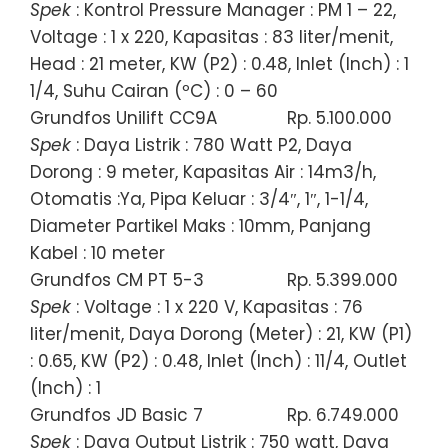
Spek
: Kontrol Pressure Manager : PM 1 – 22,
Voltage : 1 x 220, Kapasitas : 83 liter/menit,
Head : 21 meter, KW (P2) : 0.48, Inlet (Inch) : 1
1/4, Suhu Cairan (ºC) : 0 – 60
Grundfos Unilift CC9A
Rp. 5.100.000
Spek
: Daya Listrik : 780 Watt P2, Daya
Dorong : 9 meter, Kapasitas Air : 14m3/h,
Otomatis :Ya, Pipa Keluar : 3/4″, 1″, 1-1/4,
Diameter Partikel Maks : 10mm, Panjang
Kabel : 10 meter
Grundfos CM PT 5-3
Rp. 5.399.000
Spek
: Voltage : 1 x 220 V, Kapasitas : 76
liter/menit, Daya Dorong (Meter) : 21, KW (P1)
: 0.65, KW (P2) : 0.48, Inlet (Inch) : 11/4, Outlet
(Inch) : 1
Grundfos JD Basic 7
Rp. 6.749.000
Spek
: Daya Output Listrik : 750 watt, Daya