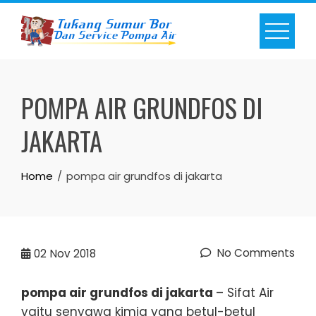
Skip
to
content
POMPA AIR GRUNDFOS DI
JAKARTA
Home
pompa air grundfos di jakarta
No Comments
02
Nov 2018
pompa air grundfos di jakarta
– Sifat Air
yaitu senyawa kimia yang betul-betul