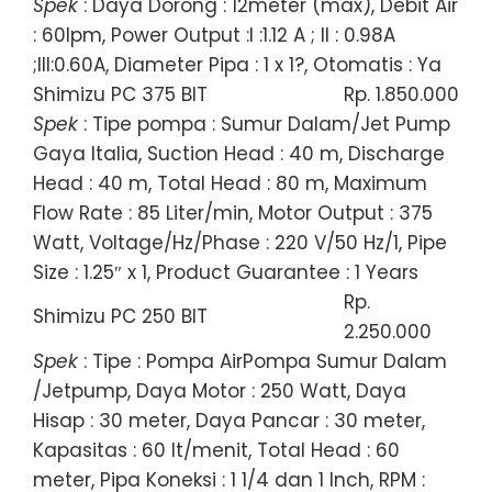
Spek
: Daya Dorong : 12meter (max), Debit Air
: 60lpm, Power Output :I :1.12 A ; II : 0.98A
;III:0.60A, Diameter Pipa : 1 x 1?, Otomatis : Ya
Shimizu PC 375 BIT
Rp. 1.850.000
Spek
: Tipe pompa : Sumur Dalam/Jet Pump
Gaya Italia, Suction Head : 40 m, Discharge
Head : 40 m, Total Head : 80 m, Maximum
Flow Rate : 85 Liter/min, Motor Output : 375
Watt, Voltage/Hz/Phase : 220 V/50 Hz/1, Pipe
Size : 1.25″ x 1, Product Guarantee : 1 Years
Rp.
Shimizu PC 250 BIT
2.250.000
Spek
: Tipe : Pompa AirPompa Sumur Dalam
/Jetpump, Daya Motor : 250 Watt, Daya
Hisap : 30 meter, Daya Pancar : 30 meter,
Kapasitas : 60 lt/menit, Total Head : 60
meter, Pipa Koneksi : 1 1/4 dan 1 Inch, RPM :