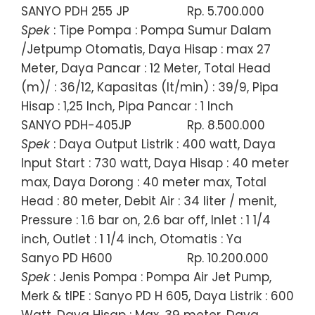
SANYO PDH 255 JP
Rp. 5.700.000
Spek
: Tipe Pompa : Pompa Sumur Dalam
/Jetpump Otomatis, Daya Hisap : max 27
Meter, Daya Pancar : 12 Meter, Total Head
(m)/ : 36/12, Kapasitas (lt/min) : 39/9, Pipa
Hisap : 1,25 Inch, Pipa Pancar : 1 Inch
SANYO PDH-405JP
Rp. 8.500.000
Spek
: Daya Output Listrik : 400 watt, Daya
Input Start : 730 watt, Daya Hisap : 40 meter
max, Daya Dorong : 40 meter max, Total
Head : 80 meter, Debit Air : 34 liter / menit,
Pressure : 1.6 bar on, 2.6 bar off, Inlet : 1 1/4
inch, Outlet : 1 1/4 inch, Otomatis : Ya
Sanyo PD H600
Rp. 10.200.000
Spek
: Jenis Pompa : Pompa Air Jet Pump,
Merk & tIPE : Sanyo PD H 605, Daya Listrik : 600
Watt, Daya Hisap : Max. 39 meter, Daya