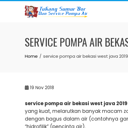
Skip
to
content
SERVICE POMPA AIR BEKA
Home
service pompa air bekasi west java 201
19
Nov 2018
service pompa air bekasi west java 201
yang kuat, melarutkan banyak macam zat
dengan bagus dalam air (contohnya ga
“hidrofilik” (pencinta air).