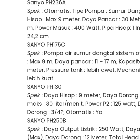
Sanyo PH236A
Spek
: Otomatis, Tipe Pompa : Sumur Dang
Hisap : Max 9 meter, Daya Pancar : 30 Met
m, Power Masuk : 400 Watt, Pipa Hisap: 1 Inc
24,2 cm
SANYO PH175C
Spek
: Pompa air sumur dangkal sistem otom
: Max 9 m, Daya pancar : 11 – 17 m, Kapasi
meter, Pressure tank : lebih awet, Mechanica
lebih kuat
SANYO PH130
Spek
: Daya Hisap : 9 meter, Daya Dorong :
maks : 30 liter/menit, Power P2 : 125 watt,
Dorong : 3/4?, Otomatis : Ya
SANYO PH250B
Spek
: Daya Output Listrik : 250 Watt, Daya
(Max), Daya Dorong : 12 Meter, Total Head : 