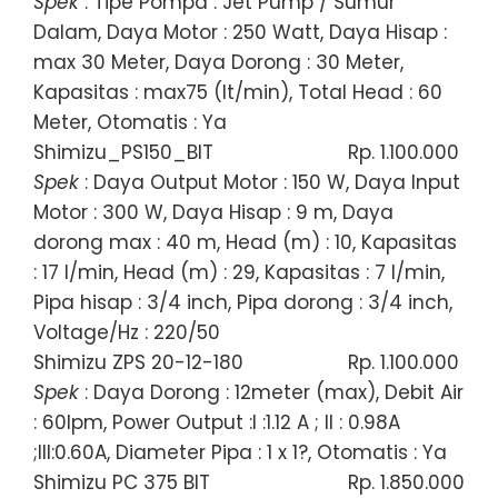
Spek
: Tipe Pompa : Jet Pump / Sumur
Dalam, Daya Motor : 250 Watt, Daya Hisap :
max 30 Meter, Daya Dorong : 30 Meter,
Kapasitas : max75 (lt/min), Total Head : 60
Meter, Otomatis : Ya
Shimizu_PS150_BIT
Rp. 1.100.000
Spek
: Daya Output Motor : 150 W, Daya Input
Motor : 300 W, Daya Hisap : 9 m, Daya
dorong max : 40 m, Head (m) : 10, Kapasitas
: 17 l/min, Head (m) : 29, Kapasitas : 7 l/min,
Pipa hisap : 3/4 inch, Pipa dorong : 3/4 inch,
Voltage/Hz : 220/50
Shimizu ZPS 20-12-180
Rp. 1.100.000
Spek
: Daya Dorong : 12meter (max), Debit Air
: 60lpm, Power Output :I :1.12 A ; II : 0.98A
;III:0.60A, Diameter Pipa : 1 x 1?, Otomatis : Ya
Shimizu PC 375 BIT
Rp. 1.850.000