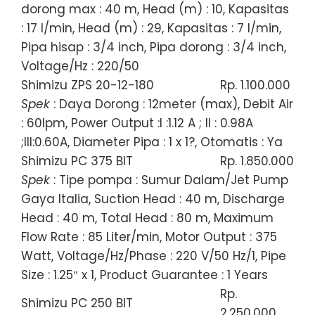
dorong max : 40 m, Head (m) : 10, Kapasitas
: 17 l/min, Head (m) : 29, Kapasitas : 7 l/min,
Pipa hisap : 3/4 inch, Pipa dorong : 3/4 inch,
Voltage/Hz : 220/50
Shimizu ZPS 20-12-180
Rp. 1.100.000
Spek
: Daya Dorong : 12meter (max), Debit Air
: 60lpm, Power Output :I :1.12 A ; II : 0.98A
;III:0.60A, Diameter Pipa : 1 x 1?, Otomatis : Ya
Shimizu PC 375 BIT
Rp. 1.850.000
Spek
: Tipe pompa : Sumur Dalam/Jet Pump
Gaya Italia, Suction Head : 40 m, Discharge
Head : 40 m, Total Head : 80 m, Maximum
Flow Rate : 85 Liter/min, Motor Output : 375
Watt, Voltage/Hz/Phase : 220 V/50 Hz/1, Pipe
Size : 1.25″ x 1, Product Guarantee : 1 Years
Rp.
Shimizu PC 250 BIT
2.250.000