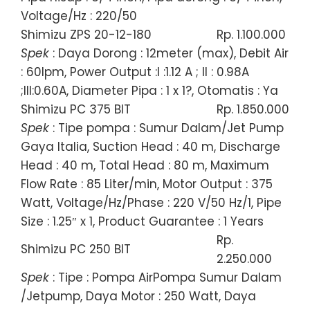
Voltage/Hz : 220/50
Shimizu ZPS 20-12-180
Rp. 1.100.000
Spek
: Daya Dorong : 12meter (max), Debit Air
: 60lpm, Power Output :I :1.12 A ; II : 0.98A
;III:0.60A, Diameter Pipa : 1 x 1?, Otomatis : Ya
Shimizu PC 375 BIT
Rp. 1.850.000
Spek
: Tipe pompa : Sumur Dalam/Jet Pump
Gaya Italia, Suction Head : 40 m, Discharge
Head : 40 m, Total Head : 80 m, Maximum
Flow Rate : 85 Liter/min, Motor Output : 375
Watt, Voltage/Hz/Phase : 220 V/50 Hz/1, Pipe
Size : 1.25″ x 1, Product Guarantee : 1 Years
Rp.
Shimizu PC 250 BIT
2.250.000
Spek
: Tipe : Pompa AirPompa Sumur Dalam
/Jetpump, Daya Motor : 250 Watt, Daya