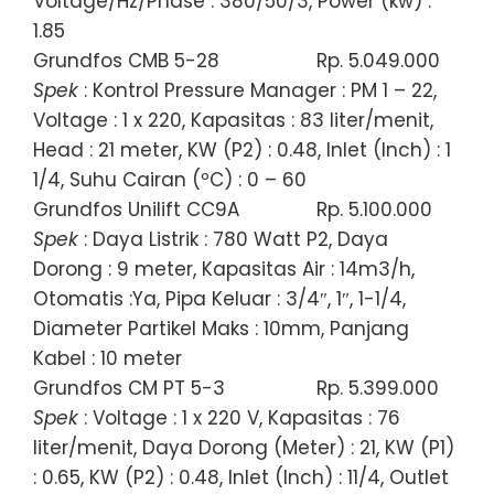
Voltage/Hz/Phase : 380/50/3, Power (kw) :
1.85
Grundfos CMB 5-28
Rp. 5.049.000
Spek
: Kontrol Pressure Manager : PM 1 – 22,
Voltage : 1 x 220, Kapasitas : 83 liter/menit,
Head : 21 meter, KW (P2) : 0.48, Inlet (Inch) : 1
1/4, Suhu Cairan (ºC) : 0 – 60
Grundfos Unilift CC9A
Rp. 5.100.000
Spek
: Daya Listrik : 780 Watt P2, Daya
Dorong : 9 meter, Kapasitas Air : 14m3/h,
Otomatis :Ya, Pipa Keluar : 3/4″, 1″, 1-1/4,
Diameter Partikel Maks : 10mm, Panjang
Kabel : 10 meter
Grundfos CM PT 5-3
Rp. 5.399.000
Spek
: Voltage : 1 x 220 V, Kapasitas : 76
liter/menit, Daya Dorong (Meter) : 21, KW (P1)
: 0.65, KW (P2) : 0.48, Inlet (Inch) : 11/4, Outlet