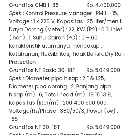
Grundfos CMB 1-36
Rp. 4.400.000
Spek
: Kontrol Pressure Manager : PM 1 – 15,
Voltage : 1 x 220 V, Kapasitas : 25 liter/menit,
Daya Dorong (Meter) : 22, KW (P2) : 0.3, Inlet
(Inch) : 1, Suhu Cairan (ºC) : 0 – 60,
Karakteristik utamanya mencakup :
Ketahanan, Fleksibilitas, Tidak Berisik, Dry Run
Protection
Grundfos NF Basic 30-18T
Rp. 5.049.000
Spek
: Diameter pipa hisap : 2 ” & 1.25,
Diameter pipa dorong : 2, Panjang pipa
hisap (m) : 6, Total head (m) : 18 15 13 9,
Kapasitas (liter/m) : 200 400 500 600,
Voltage/Hz/Phase : 380/50/3, Power (kw) :
1.85
Grundfos NF 30-18T
Rp. 5.049.000