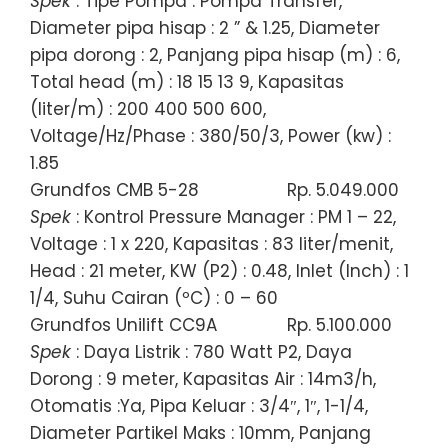
Spek
: Tipe Pompa : Pompa Transfer,
Diameter pipa hisap : 2 ” & 1.25, Diameter
pipa dorong : 2, Panjang pipa hisap (m) : 6,
Total head (m) : 18 15 13 9, Kapasitas
(liter/m) : 200 400 500 600,
Voltage/Hz/Phase : 380/50/3, Power (kw) :
1.85
Grundfos CMB 5-28
Rp. 5.049.000
Spek
: Kontrol Pressure Manager : PM 1 – 22,
Voltage : 1 x 220, Kapasitas : 83 liter/menit,
Head : 21 meter, KW (P2) : 0.48, Inlet (Inch) : 1
1/4, Suhu Cairan (ºC) : 0 – 60
Grundfos Unilift CC9A
Rp. 5.100.000
Spek
: Daya Listrik : 780 Watt P2, Daya
Dorong : 9 meter, Kapasitas Air : 14m3/h,
Otomatis :Ya, Pipa Keluar : 3/4″, 1″, 1-1/4,
Diameter Partikel Maks : 10mm, Panjang