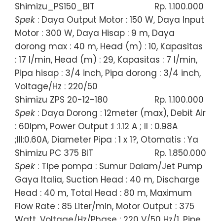
Shimizu_PS150_BIT
Rp. 1.100.000
Spek
: Daya Output Motor : 150 W, Daya Input
Motor : 300 W, Daya Hisap : 9 m, Daya
dorong max : 40 m, Head (m) : 10, Kapasitas
: 17 l/min, Head (m) : 29, Kapasitas : 7 l/min,
Pipa hisap : 3/4 inch, Pipa dorong : 3/4 inch,
Voltage/Hz : 220/50
Shimizu ZPS 20-12-180
Rp. 1.100.000
Spek
: Daya Dorong : 12meter (max), Debit Air
: 60lpm, Power Output :I :1.12 A ; II : 0.98A
;III:0.60A, Diameter Pipa : 1 x 1?, Otomatis : Ya
Shimizu PC 375 BIT
Rp. 1.850.000
Spek
: Tipe pompa : Sumur Dalam/Jet Pump
Gaya Italia, Suction Head : 40 m, Discharge
Head : 40 m, Total Head : 80 m, Maximum
Flow Rate : 85 Liter/min, Motor Output : 375
Watt, Voltage/Hz/Phase : 220 V/50 Hz/1, Pipe