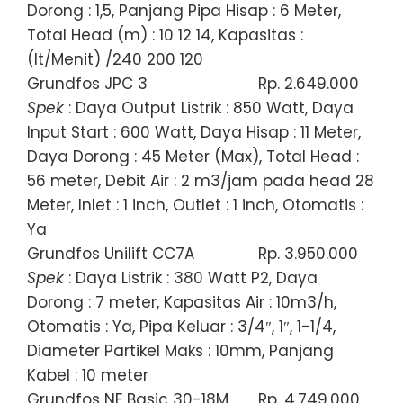
Dorong : 1,5, Panjang Pipa Hisap : 6 Meter,
Total Head (m) : 10 12 14, Kapasitas :
(lt/Menit) /240 200 120
Grundfos JPC 3
Rp. 2.649.000
Spek
: Daya Output Listrik : 850 Watt, Daya
Input Start : 600 Watt, Daya Hisap : 11 Meter,
Daya Dorong : 45 Meter (Max), Total Head :
56 meter, Debit Air : 2 m3/jam pada head 28
Meter, Inlet : 1 inch, Outlet : 1 inch, Otomatis :
Ya
Grundfos Unilift CC7A
Rp. 3.950.000
Spek
: Daya Listrik : 380 Watt P2, Daya
Dorong : 7 meter, Kapasitas Air : 10m3/h,
Otomatis : Ya, Pipa Keluar : 3/4″, 1″, 1-1/4,
Diameter Partikel Maks : 10mm, Panjang
Kabel : 10 meter
Grundfos NF Basic 30-18M
Rp. 4.749.000