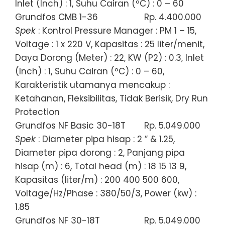
Inlet (Inch) : 1, Suhu Cairan (ºC) : 0 – 60
Grundfos CMB 1-36
Rp. 4.400.000
Spek
: Kontrol Pressure Manager : PM 1 – 15,
Voltage : 1 x 220 V, Kapasitas : 25 liter/menit,
Daya Dorong (Meter) : 22, KW (P2) : 0.3, Inlet
(Inch) : 1, Suhu Cairan (ºC) : 0 – 60,
Karakteristik utamanya mencakup :
Ketahanan, Fleksibilitas, Tidak Berisik, Dry Run
Protection
Grundfos NF Basic 30-18T
Rp. 5.049.000
Spek
: Diameter pipa hisap : 2 ” & 1.25,
Diameter pipa dorong : 2, Panjang pipa
hisap (m) : 6, Total head (m) : 18 15 13 9,
Kapasitas (liter/m) : 200 400 500 600,
Voltage/Hz/Phase : 380/50/3, Power (kw) :
1.85
Grundfos NF 30-18T
Rp. 5.049.000