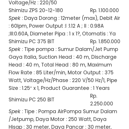
Voltage/Hz : 220/50
Shimizu ZPS 20-12-180
Rp. 1.100.000
Spek
: Daya Dorong : 12meter (max), Debit Air
: 60lpm, Power Output :I :1.12 A ; II : 0.98A
;III:0.60A, Diameter Pipa : 1 x 1?, Otomatis : Ya
Shimizu PC 375 BIT
Rp. 1.850.000
Spek
: Tipe pompa : Sumur Dalam/Jet Pump
Gaya Italia, Suction Head : 40 m, Discharge
Head : 40 m, Total Head : 80 m, Maximum
Flow Rate : 85 Liter/min, Motor Output : 375
Watt, Voltage/Hz/Phase : 220 V/50 Hz/1, Pipe
Size : 1.25″ x 1, Product Guarantee : 1 Years
Rp.
Shimizu PC 250 BIT
2.250.000
Spek
: Tipe : Pompa AirPompa Sumur Dalam
/Jetpump, Daya Motor : 250 Watt, Daya
Hisap : 30 meter, Daya Pancar : 30 meter,