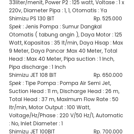
33liter/menit, Power P2 : 125 watt, Voltase : 1 x
220v, Diameter Pipa : 1, 1, Otomatis : Ya
Shimizu PS 130 BIT
Rp. 525.000
Spek
: Jenis Pompa : Sumur Dangkal
Otomatis ( tabung angin ), Daya Motor : 125
Watt, Kapasitas : 35 lt/min, Daya Hisap : Max
9 Meter, Daya Pancar :Max 40 Meter, Total
Head : Max 40 Meter, Pipa suction : 1 Inch,
Pipa discharge : 1 Inch
Shimizu JET 108 BIT
Rp. 650.000
Spek
: Tipe Pompa : Pompa Air Semi Jet,
Suction Head : 11 m, Discharge Head : 26 m,
Total Head : 37 m, Maximum Flow Rate : 50
ltr/min, Motor Output : 100 Watt,
Voltage/Hz/Phase : 220 V/50 Hz/1, Automatic
: No, Inlet Diameter : 1
Shimizu JET 100BIT
Rp. 700.000