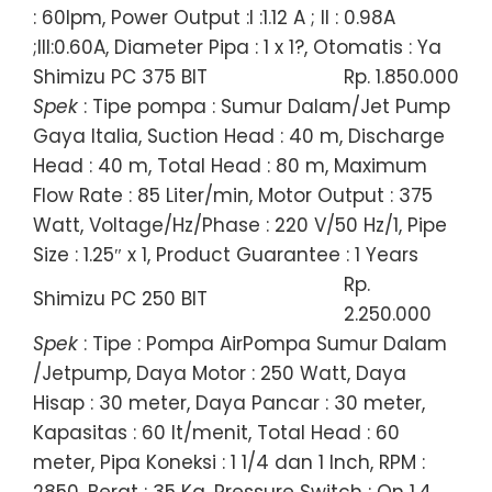
: 60lpm, Power Output :I :1.12 A ; II : 0.98A
;III:0.60A, Diameter Pipa : 1 x 1?, Otomatis : Ya
Shimizu PC 375 BIT
Rp. 1.850.000
Spek
: Tipe pompa : Sumur Dalam/Jet Pump
Gaya Italia, Suction Head : 40 m, Discharge
Head : 40 m, Total Head : 80 m, Maximum
Flow Rate : 85 Liter/min, Motor Output : 375
Watt, Voltage/Hz/Phase : 220 V/50 Hz/1, Pipe
Size : 1.25″ x 1, Product Guarantee : 1 Years
Rp.
Shimizu PC 250 BIT
2.250.000
Spek
: Tipe : Pompa AirPompa Sumur Dalam
/Jetpump, Daya Motor : 250 Watt, Daya
Hisap : 30 meter, Daya Pancar : 30 meter,
Kapasitas : 60 lt/menit, Total Head : 60
meter, Pipa Koneksi : 1 1/4 dan 1 Inch, RPM :