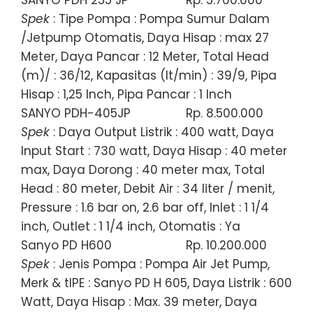
SANYO PDH 255 JP
Rp. 5.700.000
Spek
: Tipe Pompa : Pompa Sumur Dalam
/Jetpump Otomatis, Daya Hisap : max 27
Meter, Daya Pancar : 12 Meter, Total Head
(m)/ : 36/12, Kapasitas (lt/min) : 39/9, Pipa
Hisap : 1,25 Inch, Pipa Pancar : 1 Inch
SANYO PDH-405JP
Rp. 8.500.000
Spek
: Daya Output Listrik : 400 watt, Daya
Input Start : 730 watt, Daya Hisap : 40 meter
max, Daya Dorong : 40 meter max, Total
Head : 80 meter, Debit Air : 34 liter / menit,
Pressure : 1.6 bar on, 2.6 bar off, Inlet : 1 1/4
inch, Outlet : 1 1/4 inch, Otomatis : Ya
Sanyo PD H600
Rp. 10.200.000
Spek
: Jenis Pompa : Pompa Air Jet Pump,
Merk & tIPE : Sanyo PD H 605, Daya Listrik : 600
Watt, Daya Hisap : Max. 39 meter, Daya