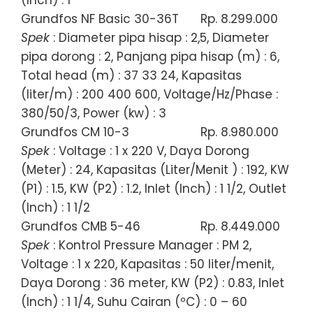
(Inch) : 1
Grundfos NF Basic 30-36T
Rp. 8.299.000
Spek
: Diameter pipa hisap : 2,5, Diameter
pipa dorong : 2, Panjang pipa hisap (m) : 6,
Total head (m) : 37 33 24, Kapasitas
(liter/m) : 200 400 600, Voltage/Hz/Phase :
380/50/3, Power (kw) : 3
Grundfos CM 10-3
Rp. 8.980.000
Spek
: Voltage : 1 x 220 V, Daya Dorong
(Meter) : 24, Kapasitas (Liter/Menit ) : 192, KW
(P1) : 1.5, KW (P2) : 1.2, Inlet (Inch) : 1 1/2, Outlet
(Inch) : 1 1/2
Grundfos CMB 5-46
Rp. 8.449.000
Spek
: Kontrol Pressure Manager : PM 2,
Voltage : 1 x 220, Kapasitas : 50 liter/menit,
Daya Dorong : 36 meter, KW (P2) : 0.83, Inlet
(Inch) : 1 1/4, Suhu Cairan (ºC) : 0 – 60