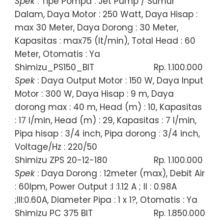
Spek
: Tipe Pompa : Jet Pump / Sumur
Dalam, Daya Motor : 250 Watt, Daya Hisap :
max 30 Meter, Daya Dorong : 30 Meter,
Kapasitas : max75 (lt/min), Total Head : 60
Meter, Otomatis : Ya
Shimizu_PS150_BIT
Rp. 1.100.000
Spek
: Daya Output Motor : 150 W, Daya Input
Motor : 300 W, Daya Hisap : 9 m, Daya
dorong max : 40 m, Head (m) : 10, Kapasitas
: 17 l/min, Head (m) : 29, Kapasitas : 7 l/min,
Pipa hisap : 3/4 inch, Pipa dorong : 3/4 inch,
Voltage/Hz : 220/50
Shimizu ZPS 20-12-180
Rp. 1.100.000
Spek
: Daya Dorong : 12meter (max), Debit Air
: 60lpm, Power Output :I :1.12 A ; II : 0.98A
;III:0.60A, Diameter Pipa : 1 x 1?, Otomatis : Ya
Shimizu PC 375 BIT
Rp. 1.850.000